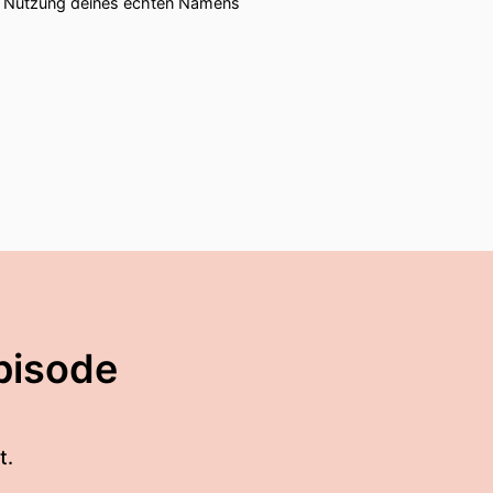
ie Nutzung deines echten Namens
pisode
t.